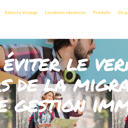
Astuces Voyage
Locations vacances
Produits
Où pa
éviter le ver
 de la migra
de gestion imm