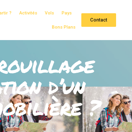
rtir ?
Activités
Vols
Pays
Contact
Bons Plans
rouillage
tion d’un
obilière ?