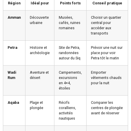
Région
Idéal pour
Points forts
Conseil pratique
Amman
Découverte
Musées,
Choisir un quartier
urbaine
cafés, ruines
central pour
romaines
accéder aux
transports
Petra
Histoire et
Site de Petra,
Prévoir une nuit sur
archéologie
randonnées
place pour voir
autour du Siq
Petra tôt le matin
Wadi
Aventure et
Campements,
Emporter
Rum
désert
excursions
vêtements chauds
en 4×4,
pour la nuit
étoiles
Aqaba
Plage et
Récifs
Comparer les
plongée
coralliens,
centres de plongée
activités
avant de réserver
nautiques